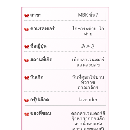
สาขา
MBK ชั้น7
คาแรคเตอร์
ไก่+กระต่าย=ไก่
ต่าย
ชื่อญี่ปุ่น
みさき
สถานที่เกิด
เมืองลาเวนเดอร์
แสนสงบสุข
วันเกิด
วันที่ดอกไม้บาน
ทั่วราช
อาณาจักร
กรุ๊ปเลือด
lavender
ของที่ชอบ
ดอกลาเวนเดอร์สี
รุ้งหายากตกผลึก
จากน้ำตาแห่ง
ความสุขของยูนิ