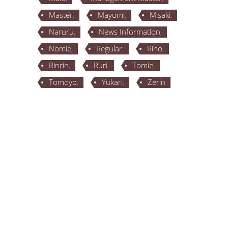
Master
Mayumi
Misaki
Naruru
News Information
Nomie
Regular
Rino
Rinrin
Ruri
Tomie
Tomoyo
Yukari
Zerin