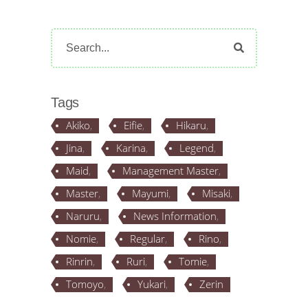
Search
for:
Tags
Akiko
Eifie
Hikaru
Jina
Karina
Legend
Maid
Management Master
Master
Mayumi
Misaki
Naruru
News Information
Nomie
Regular
Rino
Rinrin
Ruri
Tomie
Tomoyo
Yukari
Zerin