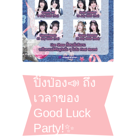
ปิ๊งป่อง📣 ถึง
เวลาของ
Good Luck
Party!✨