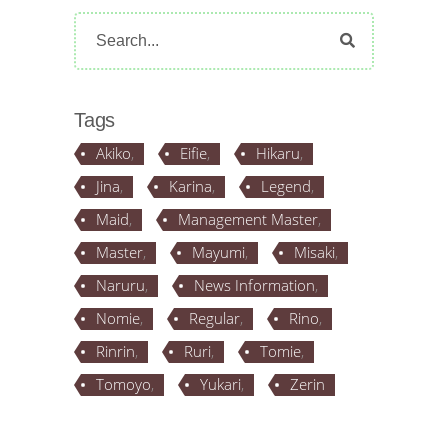
Search
for:
Tags
Akiko
Eifie
Hikaru
Jina
Karina
Legend
Maid
Management Master
Master
Mayumi
Misaki
Naruru
News Information
Nomie
Regular
Rino
Rinrin
Ruri
Tomie
Tomoyo
Yukari
Zerin