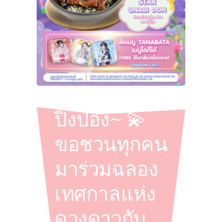
ปิ๊งป่อง~ 💫
ขอชวนทุกคน
มาร่วมฉลอง
เทศกาลแห่ง
ดวงดาวกับ