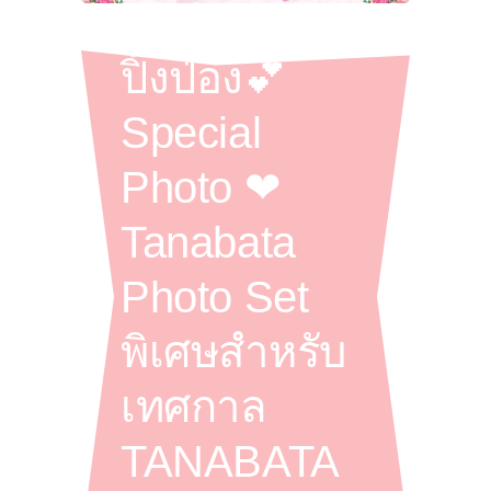
ปิ๊งป่อง💕
Special
Photo ❤︎
Tanabata
Photo Set
พิเศษสำหรับ
เทศกาล
TANABATA