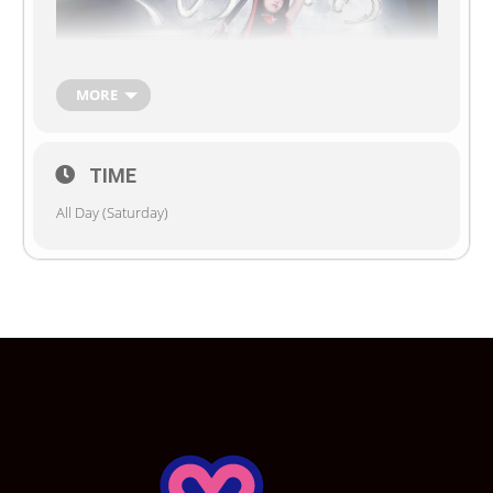
MORE
TIME
All Day (Saturday)
✨✨ในวันเสาร์ที่ 23 พฤศจิกายนนี้ ขอเชิญคุณหนู
และนายท่านพบกับอีเว้นท์ The Secret of
KUNOICHI
ได้ที่ดินแดนแห่งความฝัน โดยน้องเมด
จะมาในธีมชุดนินจาสาวคุโนอิจิพร้อมปกป้องคุณ
และนายท่านทุกคนด้วยล่ะค่าา!!! โดยความพิเศษ
ในเดือนนี้เนื่องจากมีการปิดปรับปรุงดินแดนแห่ง
ความฝันของสาขา MBK ชั้น 7 จึงทำให้แคสต์บาง
ส่วนของสาขา MBK ชั้น 7 มาร่วมอีเว้นท์ในครั้งนี้
ด้วยล่ะค่าา~ ในวันงานมีโปรโมชั่นและเกมสนุกๆ
พิเศษมาเพื่อนายท่านและคุณหนูได้ร่วมสนุกด้วยล่ะ