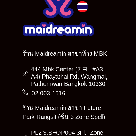
น่าสนุกใช่มั้ยล้าา (o^^)o(^^o) มาสนุกกับการแสดง
พิเศษ!! และกิจกรรมที่จะจัดขึ้นในวันอีเว้นท์กัน
เถอะ!! ทุกท่านอย่าลืมเตรียมตัวให้พร้อมแล้วมา
ทานของว่างพร้อมกัน แล้วเจอกันน้า~ (ﾉ◕ヮ◕)ﾉ*:･ﾟ
✧ ฮิ้ววววว~
สำหรับนายท่านและคุณหนูที่อยากสะสมภาพน้อง
เมดเป็นที่ระลึก ติดตามรายละเอียดด้านล่างได้เลย
ค่า ♥
ร้าน Maidreamin สาขาห้าง MBK
รายละเอียดการจองภาพอีเว้นท์
444 Mbk Center (7 Fl., #A3-
รายชื่อ Cast TFS ที่เปิดให้จองภาพ
A4) Phayathai Rd, Wangmai,
Hoshina
Pathumwan Bangkok 10330
Jurina
02-003-1616
Karina
ร้าน Maidreamin สาขา Future
Madoka
Park Rangsit (ชั้น 3 Zone Spell)
Mieko
Naruru
PL2.3.SHOP004 3Fl., Zone