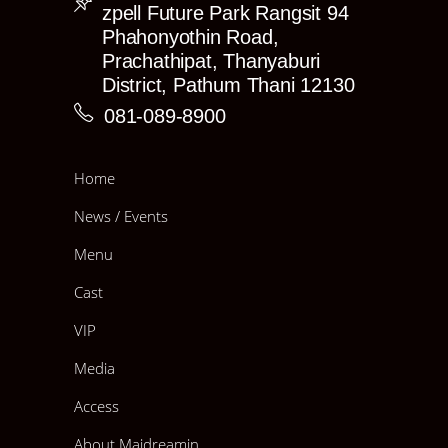
Pirurun
zpell Future Park Rangsit 94
Phahonyothin Road,
Tomie
Prachathipat, Thanyaburi
Tomoyo
District, Pathum Thani 12130
Umeko
081-089-8900
Yukari
Yuuri
Home
Zerin
News / Events
รายชื่อ Cast MBK ที่เปิดให้จองภาพ
Menu
Akiko
Cast
Jina
Miitan
VIP
Miwako
Media
Mochiko
Access
Shior
i
About Maidreamin