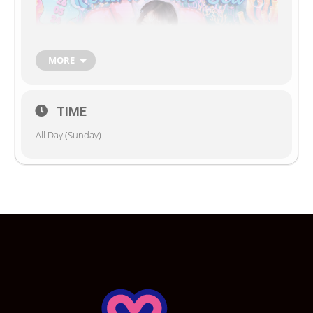
MORE
TIME
All Day (Sunday)
✨✨ในวันเสาร์ที่ 26 พ.ค. นี้ ขอเชิญคุณหนูและ
นายท่านพบกับอีเว้นท์ Return to The Sea ได้ที่ดิน
แดนแห่งความฝัน โดยน้องเมดจะมาในธีมชุดสาว
น้อยนางเงือกสุดสวย ในวันงานมีโปรโมชั่นพิเศษให้
นายท่านและคุณหนูได้ร่วมสนุกด้วยล่ะ น่าสนุกใช่
มั้ยล้าา (o^^)o(^^o) มาสนุกกับการแสดงพิเศษ!!
และกิจกรรมที่จะจัดขึ้นในวันอีเว้นท์กันเถอะ!! ทุก
ท่านอย่าลืมเตรียมตัวให้พร้อมแล้วมาทานของว่าง
พร้อมกัน แล้วเจอกันน้า~ (ﾉ◕ヮ◕)ﾉ*:･ﾟ✧ ฮิ้ววววว~
สำหรับนายท่านและคุณหนูที่อยากสะสมภาพน้อง