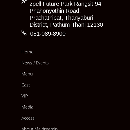
ไม่ได้ถ่ายในอีเว้นท์นี้ ต้องขออภัยด้วยนะคะ)
zpell Future Park Rangsit 94
Phahonyothin Road,
>>ขนาดรูปและราคา<<<
Prachathipat, Thanyaburi
Photo!
District, Pathum Thani 12130
1) 4″×6″ ราคาใบละ 150.- (มีทั้งหมด 3 แบบ)
2) 8″×12″ ราคาใบละ 230.- (มีทั้งหมด 2 แบบ)
081-089-8900
3) Poster ราคาใบละ 400.- (มีทั้งหมด 1 แบบ)
4) Event Canbadge ราคา 199.-
➤
Set A : 650.-
Home
1) 8″×12″ 2 แบบ
2) Event Canbadge
News / Events
—♥ GET！Mini Sticker
Menu
➤
Set B : 900.-
1) 4″×6″ 3 แบบ
Cast
2) 8″×12″ 2 แบบ
—♥ GET！Mini Photo (Name card size)
VIP
➤
Set C : 1,500.-
1) 4″×6″ 3 แบบ
Media
2) 8″×12″ 2 แบบ
3) Poster 1 แบบ
Access
4) Event Canbadge
—♥ GET！RARE 4″×6″
About Maidreamin