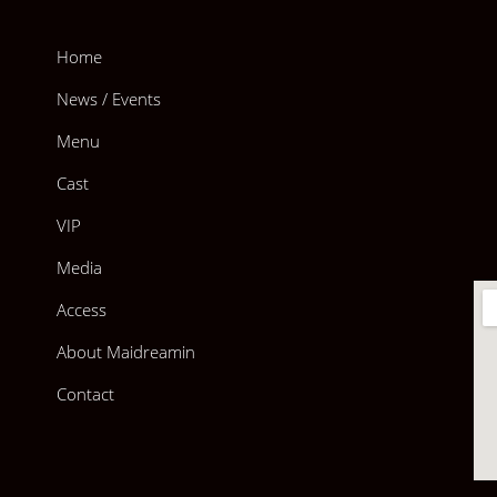
Home
News / Events
Menu
Cast
VIP
Media
Access
ประกาศ QSCS Egg On Tour Event
About Maidreamin
Contact
ดสัปดาห์นี้ สาวยูนิท QSCS egg ทั้ง 4 คน จากสาขา MBK จะไป On Tour [ La
] ที่สาขา Future Park ในวันอาทิตย์ที่ 8 มิถุนายน นี้ด้วยล่ะเนี๊ยน!~