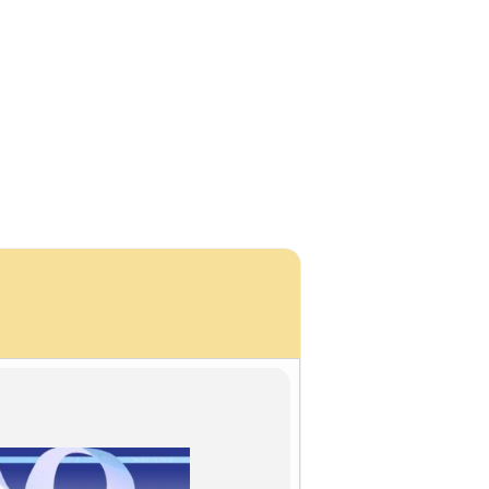
Access
About Maidreamin
Contact