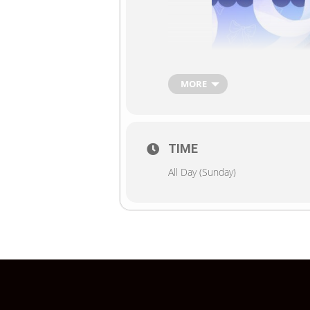
MORE
TIME
All Day (Sunday)