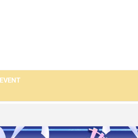
P
Media
 EVENT