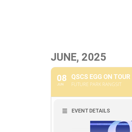
News / Events
Menu
Cast
VI
JUNE, 2025
08
QSCS EGG ON TOUR
FUTURE PARK RANGSIT
JUN
EVENT DETAILS