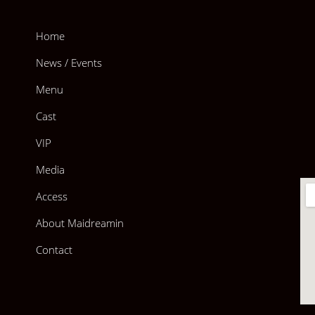
Home
News / Events
Menu
Cast
VIP
Media
Access
About Maidreamin
ารกิจที่ดินแดนของตัวเอง ทำให้ไม่ได้ถ่ายในอีเว้นท์นี้ ต้องขออภั
Contact
ั้งหมด 3 แบบ)
ีทั้งหมด 2 แบบ)
ทั้งหมด 1 แบบ)