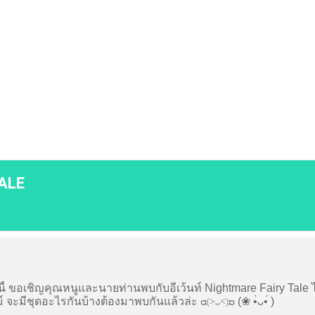
P
Media
ALE
นี้ ขอเชิญคุณหนูและนายท่านพบกับอีเว้นท์ Nightmare Fairy Tale 
ᘳ(>ᴗ<)ᘰ
 จะมีชุดอะไรกันบ้างต้องมาพบกันแล้วล่ะ
(❀ •̀ᴗ•́ )