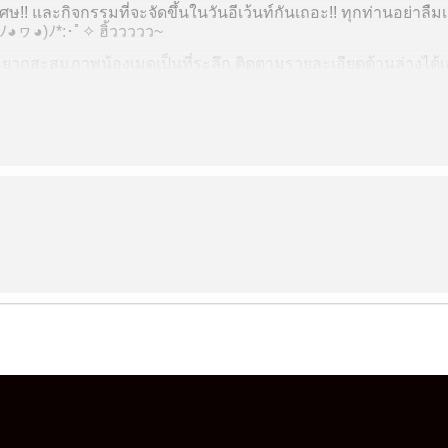
!! และกิจกรรมที่จะจัดขึ้นในวันอีเว้นท์กันเถอะ!! ทุกท่านอย่าล
 (ﾉ◕ヮ◕)ﾉ*:･ﾟ✧ ฮิ้ววววว~
ยากสะสมภาพน้องเมดเป็นที่ระลึก ติดตามรายละเอียดด้านล่างได้เ
์