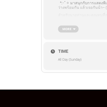
*:･ﾟ✧ มาสนุกกับการแสดงพิเศษ
ว่างพร้อมกัน แล้วเจอกันน้า~
สำหรับนายท่านและคุณหนูที่อ
รายละเอียดการจองภาพอีเว้นท
MORE
รายชื่อ Cast ที่เปิดให้จองภาพ
Arin
Azuka
TIME
Chieri
All Day (Sunday)
Inori
Izumi
Kaorin
Kitsuno
Kumiko
Kurarin
Mao