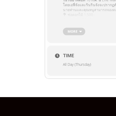
โดยเอฟี่จังและรินรินจังจะปรากฏตั
นายท่านและคุณหนูสามารถจองดอกไ
💐 ช่อดอกไม้ 1,500.-
💐🐻 ช่อดอกไม้+ตุ๊กตา 3,500.-
สามารถสั่งจองได้จนถึงวันที่ 8 ก
Special Tapestry
MORE
✨Level Up Frame อยากมีผืนใหญ่ๆ
แล้วมาร่วมแสดงความยินดีให้กับเอฟี
TIME
All Day (Thursday)