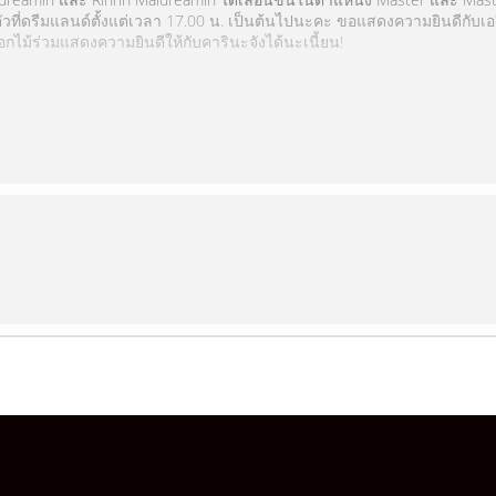
วที่ดรีมแลนด์ตั้งแต่เวลา 17.00 น. เป็นต้นไปนะคะ ขอแสดงความยินดีกับเอฟี
ม้ร่วมแสดงความยินดีให้กับคารินะจังได้นะเนี้ยน!
รกฎาคม 2568 ได้ที่ร้าน Maidreamin สาขา MBK (MBK ชั้น7) หรือช่องทาง Lin
 ซักผืนสองผืนเปง 2p 🥺
่และรินรินจังกันเยอะๆน้า >w< เย่เย้!!!💕