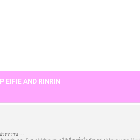
P
Media
P EIFIE AND RINRIN
โปรดทราบ ~~
 Maidreamin และ Rinrin Maidreamin ได้เลื่อนขั้นในตำแหน่ง Master และ Mast