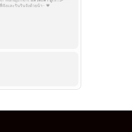
่จังและรินรินจังด้วยน้า~ 💗
e official : @maidreaminth