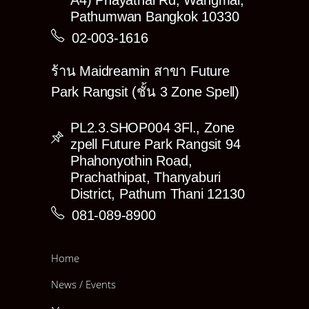
A4) Phayathai Rd, Wangmai,
Pathumwan Bangkok 10330
02-003-1616
ร้าน Maidreamin สาขา Future
Park Rangsit (ชั้น 3 Zone Spell)
PL2.3.SHOP004 3Fl., Zone
zpell Future Park Rangsit 94
Phahonyothin Road,
Prachathipat, Thanyaburi
District, Pathum Thani 12130
081-089-8900
Home
News / Events