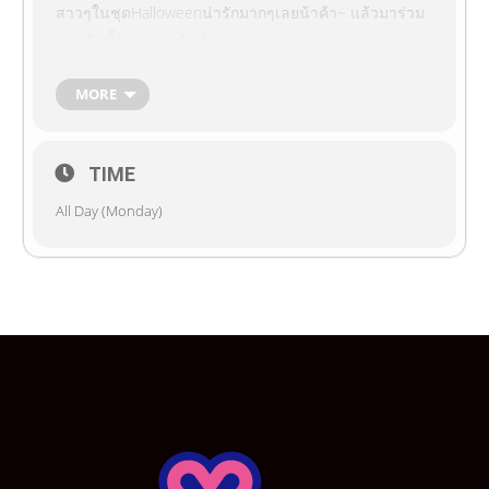
สาวๆในชุดHalloweenน่ารักมากๆเลยน้าค้า~ แล้วมาร่วม
สนุกกันทั้ง 3 สาขากันน้า~
MORE
Costume : ชุด Halloween
TIME
All Day (Monday)