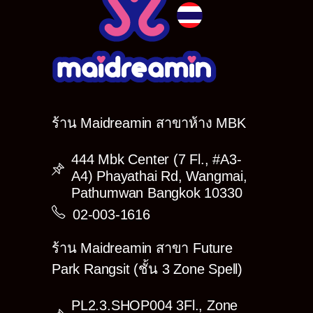
ในวันอีเว้นท์กันเถอะ!! ทุกท่านอย่าลืมเตรียมตัวให้พร้อมแล้วมา
ทานของว่างพร้อมกัน แล้วเจอกันน้า~ (ﾉ◕ヮ◕)ﾉ*:･ﾟ✧
ฮิ้ววววว~✨✨
รายละเอียดการจองภาพอีเว้นท์
รายชื่อ Cast ที่เปิดให้จองภาพ
Akari
ร้าน Maidreamin สาขาห้าง MBK
Fumiko
Fuwari
444 Mbk Center (7 Fl., #A3-
Hiyori
A4) Phayathai Rd, Wangmai,
Kumiko
Pathumwan Bangkok 10330
Kurarin
02-003-1616
Mao
ร้าน Maidreamin สาขา Future
Maya
Park Rangsit (ชั้น 3 Zone Spell)
Mayumi
Orene
PL2.3.SHOP004 3Fl., Zone