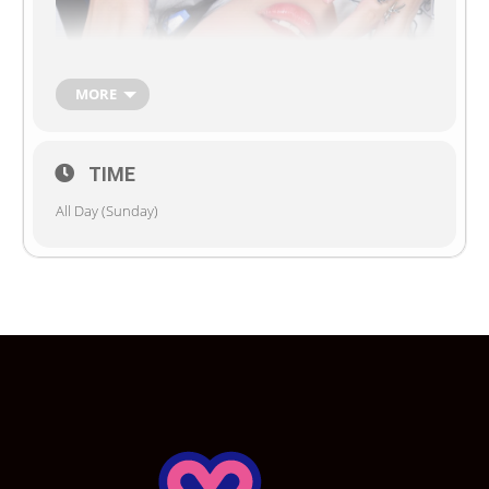
MORE
TIME
All Day (Sunday)
✨✨ในอาทิตย์ที่ 29 ก.ย. นี้ ขอเชิญคุณหนูและนายท่านพบกับอีเว้
นท์ “Gyriod-4649” ได้ที่ดินแดนแห่งความฝัน โดยน้องเมดจะมา
ในธีมสาว Futuristic Racing สุดล้ำ~ น่าสนุกใช่มั้ยล้าา
(o^^)o(^^o) มาสนุกกับการแสดงพิเศษ!! และกิจกรรมที่จะจัดขึ้น