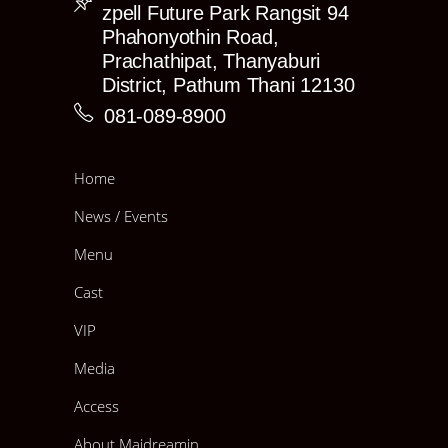
Rika
zpell Future Park Rangsit 94
Phahonyothin Road,
Ruri
Prachathipat, Thanyaburi
Shiho
District, Pathum Thani 12130
Umaru
081-089-8900
(อาจมีรายชื่อ Cast บางคนติดภารกิจที่ดินแดนของตัวเอง ทำให้
ไม่ได้ถ่ายในอีเว้นท์นี้ ต้องขออภัยด้วยนะคะ)
Home
>>ขนาดรูปและราคา<<<
Photo!
News / Events
1) 4″×6″ ราคาใบละ 150.- (มีทั้งหมด 3 แบบ)
2) 8″×12″ ราคาใบละ 230.- (มีทั้งหมด 2 แบบ)
Menu
3) Poster ราคาใบละ 400.- (มีทั้งหมด 1 แบบ)
4) Event Canbadge ราคา 199.-
Cast
➤
Set A : 650.-
VIP
1) 8″×12″ 2 แบบ
2) Event Canbadge
Media
—♥ GET！Mini Sticker
➤
Set B : 900.-
Access
1) 4″×6″ 3 แบบ
2) 8″×12″ 2 แบบ
About Maidreamin