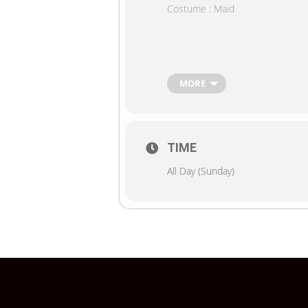
Costume : Maid
➤
Set C : 1,500.-
1) 4″×6″ 3 แบบ
2) 8″×12″ 2 แบบ
MORE
3) Poster 1 แบบ
4) Event Canbadge
TIME
All Day (Sunday)