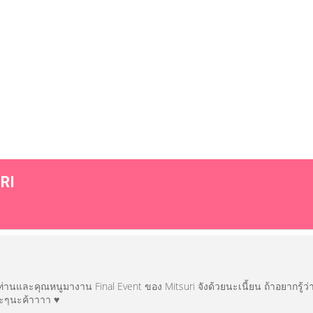
P
Media
RI
ยท่านและคุณหนูมางาน Final Event ของ Mitsuri จังด้วยนะเนี้ยน ถ้าอยากรู้ว่
อะๆนะค้าาาา ♥