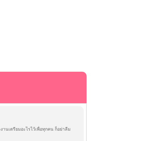
Access
About Maidreamin
Contact
างานเตรียมอะไรไว้เพื่อทุกคน ก็อย่าลืม