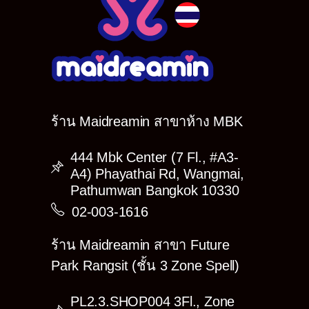
(อาจมีรายชื่อ Cast บางคนติดภารกิจที่ดินแดนของ
ตัวเอง ทำให้ไม่ได้ถ่ายในอีเว้นท์นี้ ต้องขออภัยด้วย
นะคะ)
>>ขนาดรูปและราคา<<<
Photo!
1) 4″×6″ ราคาใบละ 150.- (มีทั้งหมด 3 แบบ)
2) 8″×12″ ราคาใบละ 230.- (มีทั้งหมด 2 แบบ)
3) Poster ราคาใบละ 400.- (มีทั้งหมด 1 แบบ)
ร้าน Maidreamin สาขาห้าง MBK
4) Event Canbadge ราคา 199.-
➤
Set A : 650.-
444 Mbk Center (7 Fl., #A3-
1) 8″×12″ 2 แบบ
2) Event Canbadge
A4) Phayathai Rd, Wangmai,
—♥ GET！Mini Sticker
Pathumwan Bangkok 10330
➤
Set B : 900.-
02-003-1616
1) 4″×6″ 3 แบบ
2) 8″×12″ 2 แบบ
—♥ GET！Mini Photo (Name card size)
ร้าน Maidreamin สาขา Future
➤
Set C : 1,500.-
Park Rangsit (ชั้น 3 Zone Spell)
1) 4″×6″ 3 แบบ
2) 8″×12″ 2 แบบ
PL2.3.SHOP004 3Fl., Zone
3) Poster 1 แบบ