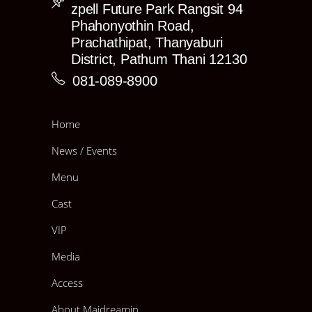
4) Event Canbadge
zpell Future Park Rangsit 94
—♥ GET！RARE 4″×6″
Phahonyothin Road,
—♥ GET！Ticket random photo 4″×6″
Prachathipat, Thanyaburi
Tapestry!
District, Pathum Thani 12130
⍓ Tapestry Normal Size
081-089-8900
—♥ GET！RARE 8″×12″
—♥ GET！Limited★Canbadge
—♥ GET！Ticket random photo 4″×6″
Home
⍓ Tapestry Queen Size
—♥ GET！RARE Poster
News / Events
—♥ GET！Limited★Canbadge
—♥ GET！Ticket random photo 4″×6″
Menu
⍓ Tapestry God Size
Cast
—♥ GET！Rare Tapestry mini size
—♥ GET！Limited★Canbadge
—♥ GET！Ticket random photo 4″×6″
VIP
*Ticket random photo 4″×6″ สามารถใช้สิทธิ์สุ่ม
Media
RARE photo ในวันอีเว้นท์ฟรี 1 ใบ*
Access
(อาจมีรายชื่อ Cast บางคนติดภารกิจที่ดินแดนของตัวเอง ทำให้
ไม่ได้ถ่ายในอีเว้นท์นี้ ต้องขออภัยด้วยนะคะ)
About Maidreamin