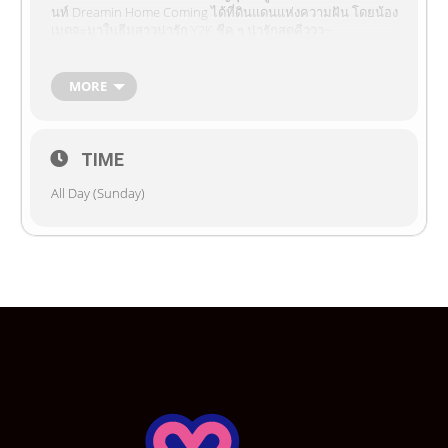
นท์ Dreamin Home Coming ได้ที่ดินแดนแห่งความฝัน โดยน้อง
เมดจะมาในธีมสาวน่ารัก Y2K ชีค ๆ น่ารักสุดคีววว~
(o^^)o(^^o) มาสนุกกับการแสดงพิเศษ!! และกิจกรรมที่จะจัดขึ้น
ในวันอีเว้นท์กันเถอะ!! ทุกท่านอย่าลืมเตรียมตัวให้พร้อมแล้วมา
ทานของว่างพร้อมกัน แล้วเจอกันน้า~ (ﾉ◕ヮ◕)ﾉ*:･ﾟ✧ ฮิ้ววววว~
MORE
รายละเอียดการจองภาพอีเว้นท์
รายชื่อ Cast ที่เปิดให้จองภาพ
TIME
Ayaka
All Day (Sunday)
Haruka
Jina
Kokomi
Nishina
Michiyo
Fuyuki
Momoka
Mochiko
Chie
Remi
Shiori
Miwako
Misaki
Nezuko