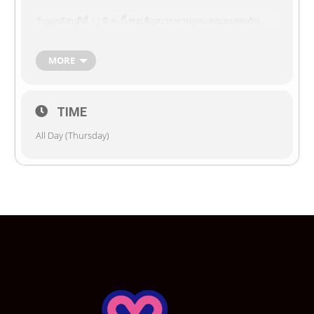
วันพฤหัสบดีที่ 11 มิ.ย. นี้ ขอเชิญนายท่านและคุณหนูพบกับ
ปาร์ตี้วันเกิดสุดพิเศษของ Eifie-chan และ Yukari-Chan กันนะ
เนี้ยน~~~
ถ้าอยากรู้ว่างานนี้เตรียมอะไรไว้เพื่อทุกคน ก็อย่าลืมมาอวยพร
MORE
ให้กับเอฟี่จังและยูคาริจังกันเยอะๆนะค้าาาา
TIME
*************************************************
ในส่วนของไอเทมต่างๆ สามารถสั่งจองได้ถึงวันที่ 9 มิ.ย. 2569
All Day (Thursday)
ที่….
– Maidreamin สาขา MBK ชั้น 7
– LINE Official : @maidreaminth (มี@ ด้วยนะเนี๊ยน)
**ในไลน์เปิดรับออเดอร์ 10.00-21.00
**ในวันหยุดเสาร์อาทิตย์อาจตอบช้านะคะ
—————————————
Special Photo Set BD ราคา 600 บาท ‘Eifie’ or ‘Yukari’
– 4×6 = 3 ใบ
– 8×12 = 1 ใบ