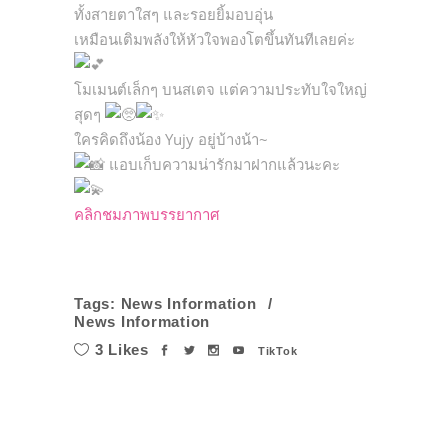
ทั้งสายตาใสๆ และรอยยิ้มอบอุ่น
เหมือนเติมพลังให้หัวใจพองโตขึ้นทันทีเลยค่ะ
โมเมนต์เล็กๆ บนสเตจ แต่ความประทับใจใหญ่
สุดๆ
ใครคิดถึงน้อง Yujy อยู่บ้างน้า~
แอบเก็บความน่ารักมาฝากแล้วนะคะ
คลิกชมภาพบรรยากาศ
Tags:
News Information
News Information
3 Likes
TikTok