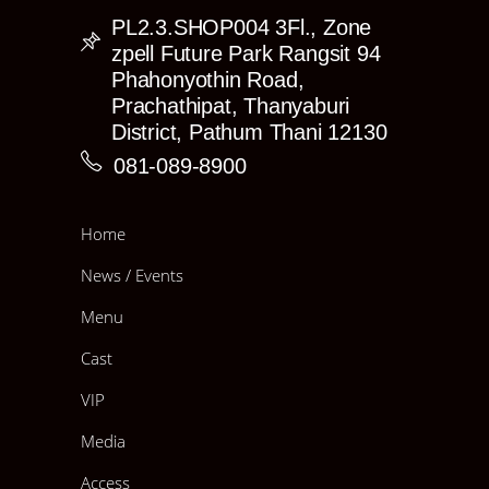
PL2.3.SHOP004 3Fl., Zone
zpell Future Park Rangsit 94
Phahonyothin Road,
Prachathipat, Thanyaburi
District, Pathum Thani 12130
081-089-8900
Home
News / Events
Menu
Cast
VIP
Media
Access