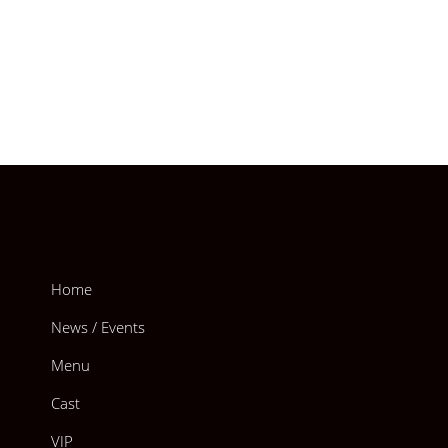
Home
News / Events
Menu
Cast
VIP