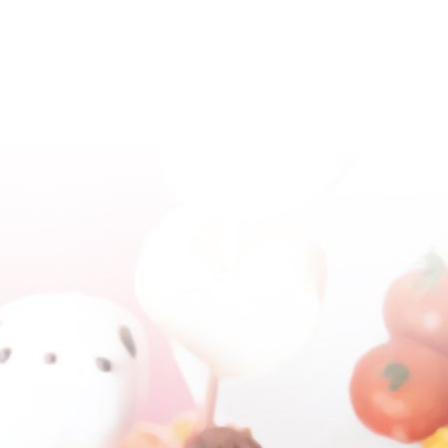
Access
About Maidreamin
Contact