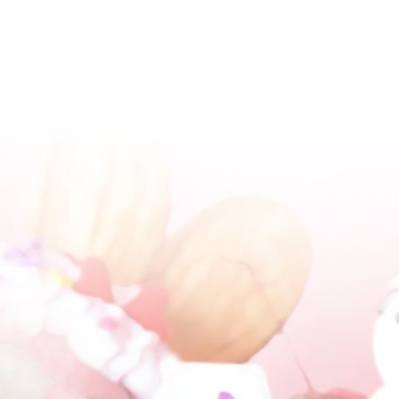
P
Media