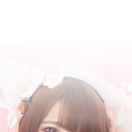
News / Events
Menu
Cast
VI