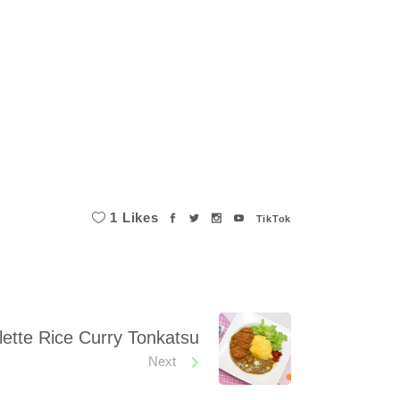
1 Likes
TikTok
ette Rice Curry Tonkatsu
Next