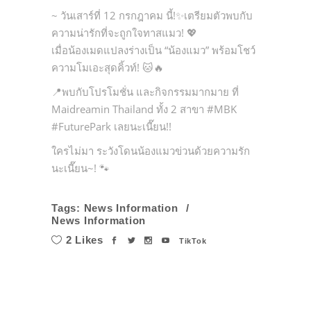
~ วันเสาร์ที่ 12 กรกฎาคม นี้!✨เตรียมตัวพบกับ
ความน่ารักที่จะถูกใจทาสแมว! 💖
เมื่อน้องเมดแปลงร่างเป็น “น้องแมว” พร้อมโชว์
ความโมเอะสุดคิ้วท์! 🐱🔥
📍พบกับโปรโมชั่น และกิจกรรมมากมาย ที่
Maidreamin Thailand ทั้ง 2 สาขา #MBK
#FuturePark เลยนะเนี๊ยน!!
ใครไม่มา ระวังโดนน้องแมวข่วนด้วยความรัก
นะเนี๊ยน~! 🐾
Tags:
News Information
News Information
2 Likes
TikTok