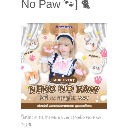
No Paw 🐾] 🐈
ปิ๊งป่อง🎉 พบกับ Mini Event [Neko No Paw
🐾] 🐈