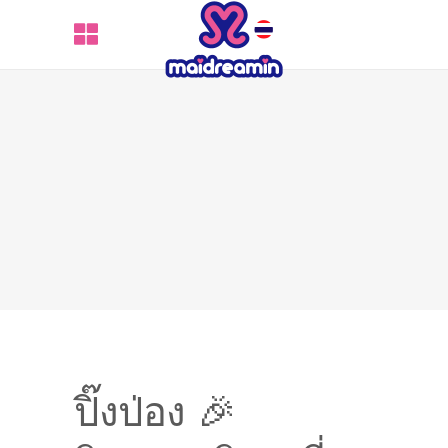
ปิ๊งป่อง 🎉