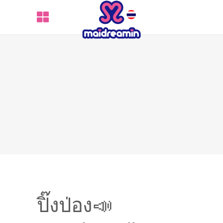
ปิ๊งป่อง📣