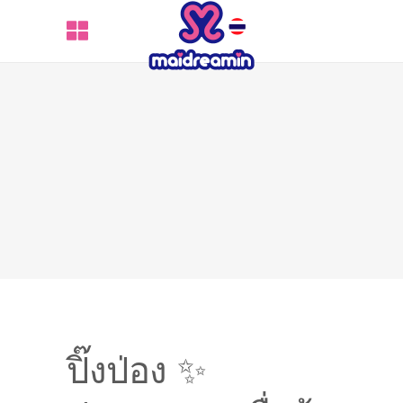
ปิ๊งป่อง ✨