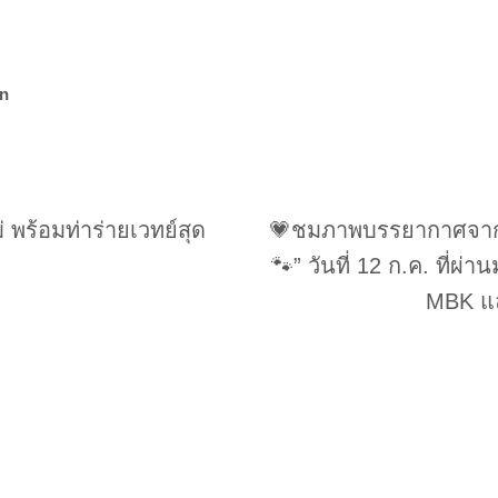
n
 พร้อมท่าร่ายเวทย์สุด
💗ชมภาพบรรยากาศจากว
🐾” วันที่ 12 ก.ค. ที่
MBK แล