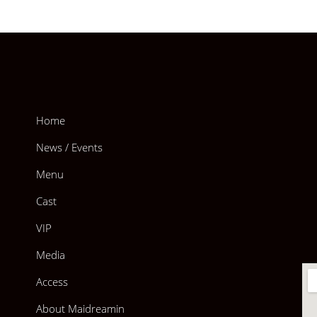
Home
News / Events
Menu
Cast
VIP
Media
Access
About Maidreamin