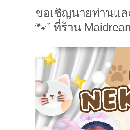
ขอเชิญนายท่านและ
🐾” ที่ร้าน Maidre