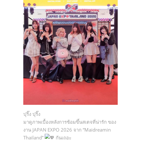
ปุริ๊ง ปุริ๊ง
มาดูภาพเบื้องหลังการซ้อมขึ้นสเตจที่น่ารัก ของ
งาน JAPAN EXPO 2026 จาก “Maidreamin
Thailand”
กันเถอะ