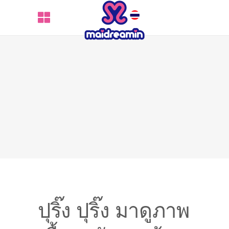
ปุริ๊ง ปุริ๊ง มาดูภาพ