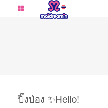
ปิ๊งป่อง ✨Hello!