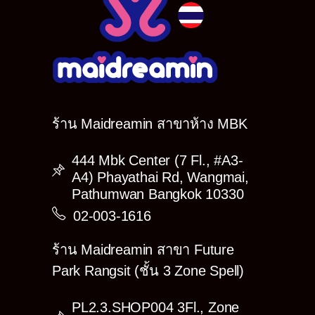
Yukari
Yuuri
(อาจมีรายชื่อ Cast บางคนติดภารกิจที่ดินแดนของ
ตัวเอง ทำให้ไม่ได้ถ่ายในอีเว้นท์นี้ ต้องขออภัยด้วย
นะคะ)
>>ขนาดรูปและราคา<<<
Photo!
ร้าน Maidreamin สาขาห้าง MBK
1) 4″×6″ ราคาใบละ 150.- (มีทั้งหมด 3 แบบ)
2) 8″×12″ ราคาใบละ 230.- (มีทั้งหมด 2 แบบ)
3) Poster ราคาใบละ 400.- (มีทั้งหมด 1 แบบ)
444 Mbk Center (7 Fl., #A3-
4) Event Canbadge ราคา 199.-
A4) Phayathai Rd, Wangmai,
Pathumwan Bangkok 10330
➤
Set A : 650.-
1) 8″×12″ 2 แบบ
02-003-1616
2) Event Canbadge
—♥ GET！Mini Sticker
ร้าน Maidreamin สาขา Future
➤
Set B : 900.-
1) 4″×6″ 3 แบบ
Park Rangsit (ชั้น 3 Zone Spell)
2) 8″×12″ 2 แบบ
—♥ GET！Mini Photo (Name card size)
PL2.3.SHOP004 3Fl., Zone
➤
Set C : 1,500.-