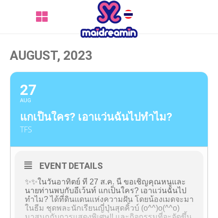
AUGUST, 2023
27
AUG
แกเป็นใคร? เอาแว่นฉันไปทำไม?
TFS
EVENT DETAILS
✨✨ในวันอาทิตย์ ที่ 27 ส.ค. นี้ ขอเชิญคุณหนูและ
นายท่านพบกับอีเว้นท์ แกเป็นใคร? เอาแว่นฉันไป
ทำไม? ได้ที่ดินแดนแห่งความฝัน โดยน้องเมดจะมา
ในธีม ชุดพละนักเรียนญี่ปุ่นสุดคิ้วบ์ (o^^)o(^^o)
มาสนุกกับการแสดงพิเศษ!! และกิจกรรมที่จะจัดขึ้น