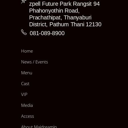
zpell Future Park Rangsit 94
1) 4″×6″ 3 แบบ
2) 8″×12″ 2 แบบ
Phahonyothin Road,
3) Poster 1 แบบ
Prachathipat, Thanyaburi
4) Event Canbadge
District, Pathum Thani 12130
—♥ GET！RARE 4″×6″
—♥ GET！Ticket random photo 4″×6″
081-089-8900
Tapestry!
⍓ Tapestry Normal Size
Home
—♥ GET！RARE 8″×12″
—♥ GET！Limited★Canbadge
News / Events
—♥ GET！Ticket random photo 4″×6″
⍓ Tapestry Queen Size
Menu
—♥ GET！RARE Poster
—♥ GET！Limited★Canbadge
Cast
—♥ GET！Ticket random photo 4″×6″
VIP
⍓ Tapestry God Size
—♥ GET！Rare Tapestry mini size
Media
—♥ GET！Limited★Canbadge
—♥ GET！Ticket random photo 4″×6″
Access
*Ticket random photo 4″×6″ สามารถใช้สิทธิ์สุ่ม
RARE photo ในวันอีเว้นท์ฟรี 1 ใบ*
About Maidreamin