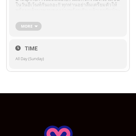
ในวันอีเว้นท์กันเถอะ!! ทุกท่านอย่าลืมเตรียมตัวให้
พร้อมแล้วมาทานของว่างพร้อมกัน แล้วเจอกันน้า~
(ﾉ◕ヮ◕)ﾉ*:･ﾟ✧ ฮิ้ววววว~
สำหรับนายท่านและคุณหนูที่อยากสะสมภาพน้อง
MORE
เมดเป็นที่ระลึก ติดตามรายละเอียดด้านล่างได้เลย
ค่า ♥
รายละเอียดการจองภาพอีเว้นท์
TIME
รายชื่อ Cast ที่เปิดให้จองภาพ
All Day (Sunday)
Karina
Mari
Misae
Nene
Rei
Richiyo
Rinrin
Tomie